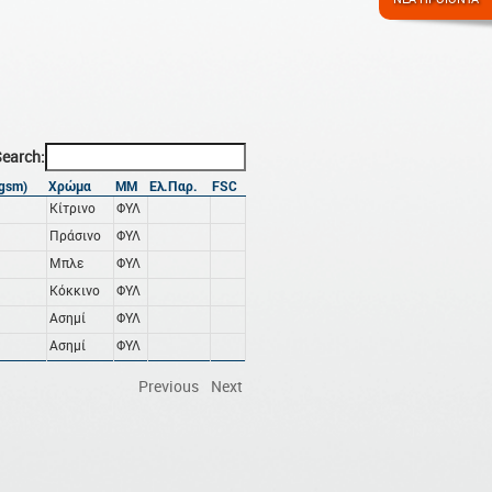
earch:
(gsm)
Χρώμα
ΜΜ
Ελ.Παρ.
FSC
Κίτρινο
ΦΥΛ
Πράσινο
ΦΥΛ
Μπλε
ΦΥΛ
Κόκκινο
ΦΥΛ
Ασημί
ΦΥΛ
Ασημί
ΦΥΛ
Previous
Next