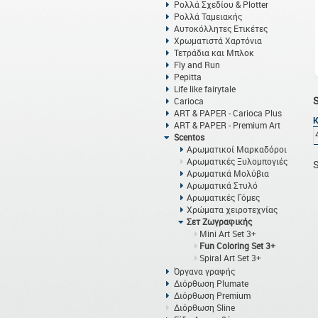
Ρολλά Σχεδίου & Plotter
Ρολλά Ταμειακής
Αυτοκόλλητες Ετικέτες
Χρωματιστά Χαρτόνια
Τετράδια και Μπλοκ
Fly and Run
Pepitta
Life like fairytale
Carioca
ART & PAPER - Carioca Plus
ART & PAPER - Premium Art
Scentos
Αρωματικοί Μαρκαδόροι
Αρωματικές Ξυλομπογιές
S
Αρωματικά Μολύβια
Αρωματικά Στυλό
Αρωματικές Γόμες
Χρώματα χειροτεχνίας
Σετ Ζωγραφικής
Mini Art Set 3+
Fun Coloring Set 3+
Spiral Art Set 3+
Όργανα γραφής
Διόρθωση Plumate
Διόρθωση Premium
Διόρθωση Sline