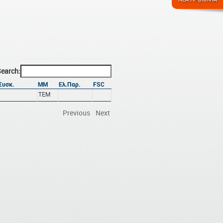
earch:
Συσκ.
ΜΜ
Ελ.Παρ.
FSC
ΤΕΜ
Previous
Next