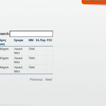
earch:
άρος
Χρώμα
ΜΜ
Ελ.Παρ.
FSC
gsm)
90gsm
Λευκό
ΠΑΚ
Ματ
63gsm
Λευκό
ΠΑΚ
Ματ
44gsm
Λευκό
ΠΑΚ
Ματ
Previous
Next