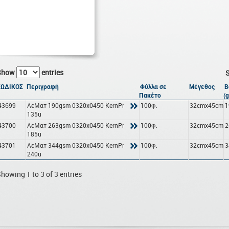
Show
entries
S
ΚΩΔΙΚΟΣ
Περιγραφή
Φύλλα σε
Μέγεθος
Β
Πακέτο
(
43699
ΛεΜατ 190gsm 0320x0450 KernPr
100φ.
32cmx45cm
1
135u
43700
ΛεΜατ 263gsm 0320x0450 KernPr
100φ.
32cmx45cm
2
185u
43701
ΛεΜατ 344gsm 0320x0450 KernPr
100φ.
32cmx45cm
3
240u
howing 1 to 3 of 3 entries