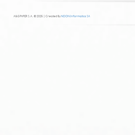
A&G PAPER S.A. © 2025 | Created By
NOON Informatics SA