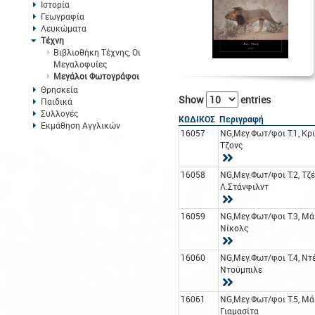
Ιστορία
Γεωγραφία
Λευκώματα
Τέχνη
Βιβλιοθήκη Τέχνης, Οι
Μεγαλοφυίες
Μεγάλοι Φωτογράφοι
Θρησκεία
Show
entries
Παιδικά
Συλλογές
ΚΩΔΙΚΟΣ
Περιγραφή
Εκμάθηση Αγγλικών
16057
NG,Μεγ.Φωτ/φοι Τ.1, Κρ
Τζονς
16058
NG,Μεγ.Φωτ/φοι Τ.2, Τζέ
Λ.Στάνφιλντ
16059
NG,Μεγ.Φωτ/φοι Τ.3, Μά
Νίκολς
16060
NG,Μεγ.Φωτ/φοι Τ.4, Ντέ
Ντούμπιλε
16061
NG,Μεγ.Φωτ/φοι Τ.5, Μά
Γιαμασίτα