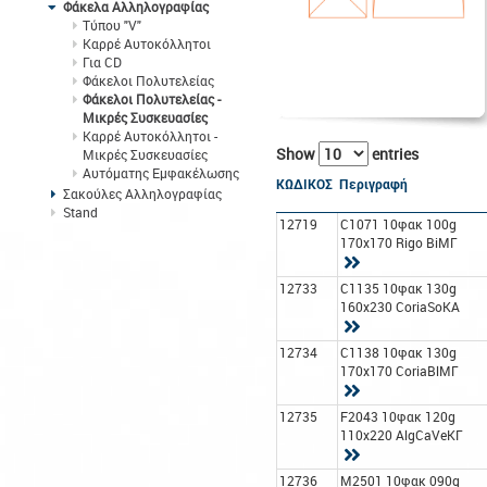
Φάκελα Αλληλογραφίας
Τύπου "V"
Καρρέ Αυτοκόλλητοι
Για CD
Φάκελοι Πολυτελείας
Φάκελοι Πολυτελείας -
Μικρές Συσκευασίες
Καρρέ Αυτοκόλλητοι -
Show
entries
Μικρές Συσκευασίες
Αυτόματης Εμφακέλωσης
ΚΩΔΙΚΟΣ
Περιγραφή
Σακούλες Αλληλογραφίας
Stand
12719
C1071 10φακ 100g
170x170 Rigo BiΜΓ
12733
C1135 10φακ 130g
160x230 CoriaSoΚΑ
12734
C1138 10φακ 130g
170x170 CoriaBlΜΓ
12735
F2043 10φακ 120g
110x220 AlgCaVeΚΓ
12736
M2501 10φακ 090g