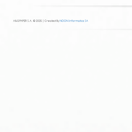
A&G PAPER S.A. © 2025 | Created By
NOON Informatics SA