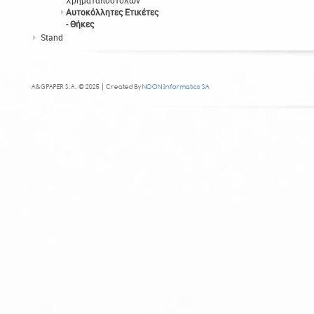
Χρηματαποστολών
Αυτοκόλλητες Ετικέτες
- Θήκες
Stand
A&G PAPER S.A. © 2025 | Created By
NOON Informatics SA