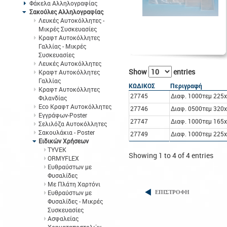
Φάκελα Αλληλογραφίας
Σακούλες Αλληλογραφίας
Λευκές Αυτοκόλλητες -
Μικρές Συσκευασίες
Κραφτ Αυτοκόλλητες
Γαλλίας - Μικρές
Συσκευασίες
Λευκές Αυτοκόλλητες
Show
entries
Κραφτ Αυτοκόλλητες
Γαλλίας
ΚΩΔΙΚΟΣ
Περιγραφή
Κραφτ Αυτοκόλλητες
27745
Διαφ. 1000τεμ 225x
Φιλανδίας
Eco Κραφτ Αυτοκόλλητες
27746
Διαφ. 0500τεμ 320x
Εγγράφων-Poster
27747
Διαφ. 1000τεμ 165x
Σελιλόζα Αυτοκόλλητες
Σακουλάκια - Poster
27749
Διαφ. 1000τεμ 225x
Ειδικών Χρήσεων
TYVEK
Showing 1 to 4 of 4 entries
ORMYFLEX
Ευθραύστων με
Φυσαλίδες
Με Πλάτη Χαρτόνι
Ευθραύστων με
ΕΠΙΣΤΡΟΦΗ
Φυσαλίδες - Μικρές
Συσκευασίες
Ασφαλείας