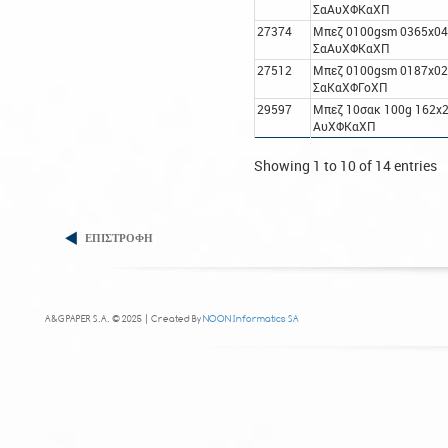
ΣαΑυΧΦΚαΧΠ
27374
Μπεζ 0100gsm 0365x0
ΣαΑυΧΦΚαΧΠ
27512
Μπεζ 0100gsm 0187x0
ΣαΚαΧΦΓοΧΠ
29597
Μπεζ 10σακ 100g 162x
ΑυΧΦΚαΧΠ
Showing 1 to 10 of 14 entries
ΕΠΙΣΤΡΟΦΗ
A&G PAPER S.A. © 2025 | Created By
NOON Informatics SA