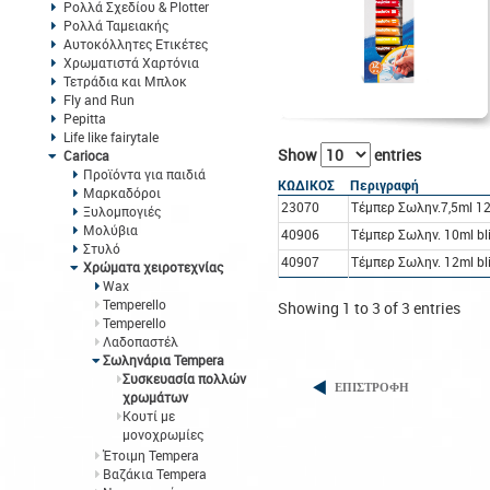
Ρολλά Σχεδίου & Plotter
Ρολλά Ταμειακής
Αυτοκόλλητες Ετικέτες
Χρωματιστά Χαρτόνια
Τετράδια και Μπλοκ
Fly and Run
Pepitta
Life like fairytale
Show
entries
Carioca
Προϊόντα για παιδιά
ΚΩΔΙΚΟΣ
Περιγραφή
Μαρκαδόροι
23070
Τέμπερ Σωλην.7,5ml 1
Ξυλομπογιές
Μολύβια
40906
Τέμπερ Σωλην. 10ml bl
Στυλό
40907
Τέμπερ Σωλην. 12ml b
Χρώματα χειροτεχνίας
Wax
Temperello
Showing 1 to 3 of 3 entries
Temperello
Λαδοπαστέλ
Σωληνάρια Tempera
Συσκευασία πολλών
ΕΠΙΣΤΡΟΦΗ
χρωμάτων
Kουτί με
μονοχρωμίες
Έτοιμη Tempera
Βαζάκια Tempera