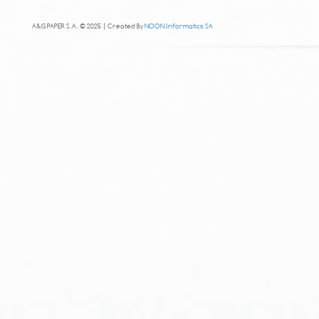
A&G PAPER S.A. © 2025 | Created By
NOON Informatics SA