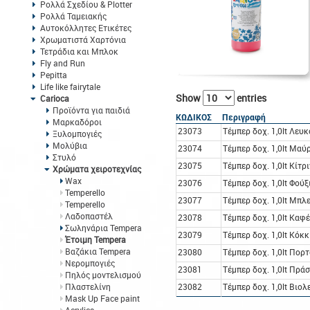
Ρολλά Σχεδίου & Plotter
Ρολλά Ταμειακής
Αυτοκόλλητες Ετικέτες
Χρωματιστά Χαρτόνια
Τετράδια και Μπλοκ
Fly and Run
Pepitta
Life like fairytale
Show
entries
Carioca
Προϊόντα για παιδιά
ΚΩΔΙΚΟΣ
Περιγραφή
Μαρκαδόροι
23073
Τέμπερ δοχ. 1,0lt Λευ
Ξυλομπογιές
Μολύβια
23074
Τέμπερ δοχ. 1,0lt Μαύ
Στυλό
23075
Τέμπερ δοχ. 1,0lt Κίτρ
Χρώματα χειροτεχνίας
Wax
23076
Τέμπερ δοχ. 1,0lt Φού
Temperello
23077
Τέμπερ δοχ. 1,0lt Μπλ
Temperello
Λαδοπαστέλ
23078
Τέμπερ δοχ. 1,0lt Καφ
Σωληνάρια Tempera
23079
Τέμπερ δοχ. 1,0lt Κόκ
Έτοιμη Tempera
Βαζάκια Tempera
23080
Τέμπερ δοχ. 1,0lt Πορ
Νερομπογιές
23081
Τέμπερ δοχ. 1,0lt Πρά
Πηλός μοντελισμού
Πλαστελίνη
23082
Τέμπερ δοχ. 1,0lt Βιολ
Mask Up Face paint