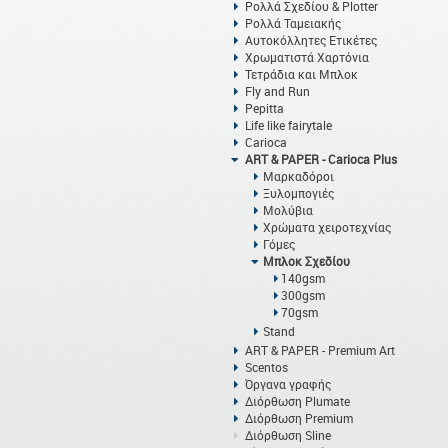
Ρολλά Σχεδίου & Plotter
Ρολλά Ταμειακής
Αυτοκόλλητες Ετικέτες
Χρωματιστά Χαρτόνια
Τετράδια και Μπλοκ
Fly and Run
Pepitta
Life like fairytale
Carioca
ART & PAPER - Carioca Plus
Μαρκαδόροι
Ξυλομπογιές
Μολύβια
Χρώματα χειροτεχνίας
Γόμες
Μπλοκ Σχεδίου
140gsm
300gsm
70gsm
Stand
ART & PAPER - Premium Art
Scentos
Όργανα γραφής
Διόρθωση Plumate
Διόρθωση Premium
Διόρθωση Sline