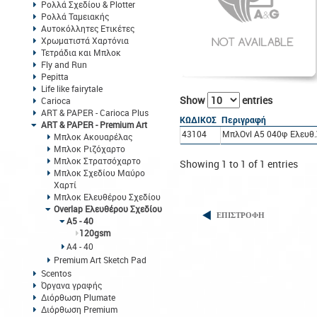
Ρολλά Σχεδίου & Plotter
Ρολλά Ταμειακής
Αυτοκόλλητες Ετικέτες
Χρωματιστά Χαρτόνια
Τετράδια και Μπλοκ
Fly and Run
Pepitta
Life like fairytale
Show
entries
Carioca
ART & PAPER - Carioca Plus
ΚΩΔΙΚΟΣ
Περιγραφή
ART & PAPER - Premium Art
43104
ΜπλOvl A5 040φ Ελευθ.
Μπλοκ Ακουαρέλας
Μπλοκ Ριζόχαρτο
Μπλοκ Στρατσόχαρτο
Showing 1 to 1 of 1 entries
Μπλοκ Σχεδίου Μαύρο
Χαρτί
Μπλοκ Ελευθέρου Σχεδίου
Overlap Ελευθέρου Σχεδίου
ΕΠΙΣΤΡΟΦΗ
Α5 - 40
120gsm
Α4 - 40
Premium Art Sketch Pad
Scentos
Όργανα γραφής
Διόρθωση Plumate
Διόρθωση Premium