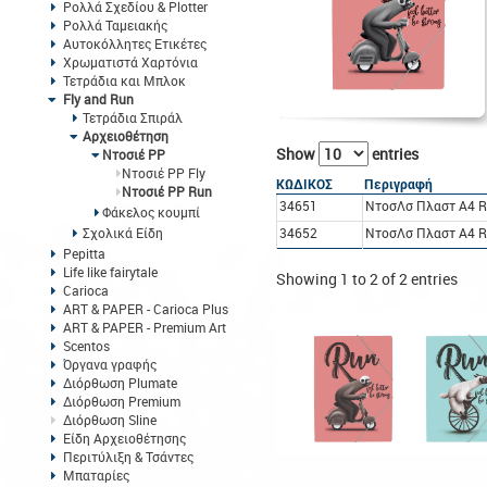
Ρολλά Σχεδίου & Plotter
Ρολλά Ταμειακής
Αυτοκόλλητες Ετικέτες
Χρωματιστά Χαρτόνια
Τετράδια και Μπλοκ
Fly and Run
Τετράδια Σπιράλ
Αρχειοθέτηση
Show
entries
Ντοσιέ PP
Ντοσιέ PP Fly
ΚΩΔΙΚΟΣ
Περιγραφή
Ντοσιέ PP Run
34651
ΝτοσΛσ Πλαστ A4 R
Φάκελος κουμπί
Σχολικά Είδη
34652
ΝτοσΛσ Πλαστ A4 R
Pepitta
Life like fairytale
Showing 1 to 2 of 2 entries
Carioca
ART & PAPER - Carioca Plus
ART & PAPER - Premium Art
Scentos
Όργανα γραφής
Διόρθωση Plumate
Διόρθωση Premium
Διόρθωση Sline
Είδη Αρχειοθέτησης
Περιτύλιξη & Τσάντες
Μπαταρίες