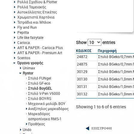
Ρολλά Σχεδίου & Plotter
Ρολλά Ταμειακής
Αυτοκόλλητες Ετικέτες
Χρωματιστά Χαρτόνια
Τετράδια και Μπλοκ
Fly and Run
Pepitta
Life like fairytale
Show
entries
Carioca
ART & PAPER - Carioca Plus
ΚΩΔΙΚΟΣ
Περιγραφή
ART & PAPER - Premium Art
24872
Στυλό BGeko/0,7mm
Scentos
Όργανα γραφής
24875
Στυλό BGeko/0,7mm 
Unimax
30129
Στυλό BGeko/1,0mm
Rystor
Στυλό FUNgel
30130
Στυλό BGeko/1,0mm 
Στυλό GF-eco
30131
Στυλό BGeko/1,0mm 
Στυλό BoyGEL
Στυλό V-Pen V6000
30132
Στυλό BGeko/1,0mm 
Στυλό BOY-RS
Μηχανικό μολύβι BOY
Showing 1 to 6 of 6 entries
Ανεξίτηλος μαρκαδόρος
Μαρκαδόρος
ασπροπίνακα RMS-1
Προθήκες
ΕΠΙΣΤΡΟΦΗ
Undo