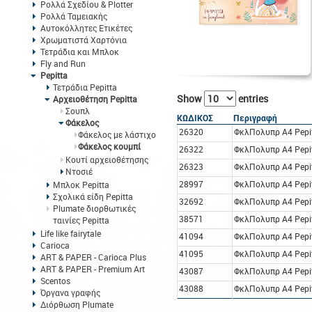
Ρολλά Σχεδίου & Plotter
Ρολλά Ταμειακής
Αυτοκόλλητες Ετικέτες
Χρωματιστά Χαρτόνια
Τετράδια και Μπλοκ
Fly and Run
Pepitta
Τετράδια Pepitta
Show
entries
Αρχειοθέτηση Pepitta
Σουπλ
ΚΩΔΙΚΟΣ
Περιγραφή
Φάκελος
26320
ΦκλΠολυπρ Α4 Pepit
Φάκελος με λάστιχο
Φάκελος κουμπί
26322
ΦκλΠολυπρ Α4 Pepit
Κουτί αρχειοθέτησης
26323
ΦκλΠολυπρ Α4 Pepit
Ντοσιέ
28997
ΦκλΠολυπρ Α4 Pepit
Μπλοκ Pepitta
Σχολικά είδη Pepitta
32692
ΦκλΠολυπρ Α4 Pepi
Plumate διορθωτικές
38571
ΦκλΠολυπρ Α4 Pepit
ταινίες Pepitta
Life like fairytale
41094
ΦκλΠολυπρ Α4 Pepit
Carioca
41095
ΦκλΠολυπρ Α4 Pepit
ART & PAPER - Carioca Plus
ART & PAPER - Premium Art
43087
ΦκλΠολυπρ Α4 Pepi
Scentos
43088
ΦκλΠολυπρ Α4 Pepi
Όργανα γραφής
Διόρθωση Plumate