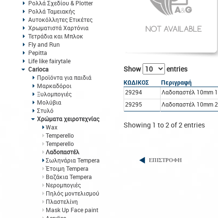
Ρολλά Σχεδίου & Plotter
Ρολλά Ταμειακής
Αυτοκόλλητες Ετικέτες
Χρωματιστά Χαρτόνια
Τετράδια και Μπλοκ
Fly and Run
Pepitta
Life like fairytale
Show
entries
Carioca
Προϊόντα για παιδιά
ΚΩΔΙΚΟΣ
Περιγραφή
Μαρκαδόροι
29294
Λαδοπαστέλ 10mm 12
Ξυλομπογιές
Μολύβια
29295
Λαδοπαστέλ 10mm 24
Στυλό
Χρώματα χειροτεχνίας
Showing 1 to 2 of 2 entries
Wax
Temperello
Temperello
Λαδοπαστέλ
Σωληνάρια Tempera
ΕΠΙΣΤΡΟΦΗ
Έτοιμη Tempera
Βαζάκια Tempera
Νερομπογιές
Πηλός μοντελισμού
Πλαστελίνη
Mask Up Face paint