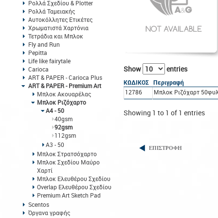
Ρολλά Σχεδίου & Plotter
Ρολλά Ταμειακής
Αυτοκόλλητες Ετικέτες
Χρωματιστά Χαρτόνια
Τετράδια και Μπλοκ
Fly and Run
Pepitta
Life like fairytale
Show
entries
Carioca
ART & PAPER - Carioca Plus
ΚΩΔΙΚΟΣ
Περιγραφή
ART & PAPER - Premium Art
12786
Μπλοκ Ριζόχαρτ 50φυ
Μπλοκ Ακουαρέλας
Μπλοκ Ριζόχαρτο
Α4 - 50
Showing 1 to 1 of 1 entries
40gsm
92gsm
112gsm
Α3 - 50
ΕΠΙΣΤΡΟΦΗ
Μπλοκ Στρατσόχαρτο
Μπλοκ Σχεδίου Μαύρο
Χαρτί
Μπλοκ Ελευθέρου Σχεδίου
Overlap Ελευθέρου Σχεδίου
Premium Art Sketch Pad
Scentos
Όργανα γραφής