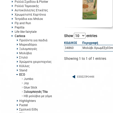
Ρολλά Σχεδίου & Plotter
Ρολλά Ταμειακής
Αυτοκόλλητες Ετικέτες
Χρωματιστά Χαρτόνια
Τετράδια και Μπλοκ
Fly and Run
Pepitta
Life like fairytale
Show
entries
Carioca
Προϊόντα για παιδιά
ΚΩΔΙΚΟΣ
Περιγραφή
Μαρκαδόροι
34860
Μολύβι ΧρωμΕξγ03mm
Ξυλομπογιές
Μολύβια
Στυλό
Showing 1 to 1 of 1 entries
Χρώματα χειροτεχνίας
Κόλλες
Stand
ECO
ΕΠΙΣΤΡΟΦΗ
Jumbo
Joy
Glue Stick
Ξυλομπογιές Tita
HB μολύβια με γόμα
Highlighters
Pastel
Σχολικά Είδη