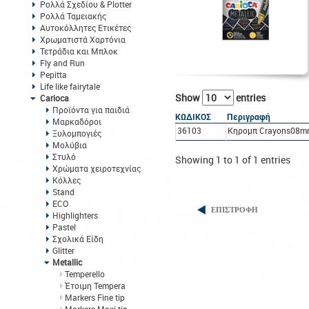
Ρολλά Σχεδίου & Plotter
Ρολλά Ταμειακής
Αυτοκόλλητες Ετικέτες
Χρωματιστά Χαρτόνια
Τετράδια και Μπλοκ
Fly and Run
Pepitta
Life like fairytale
Show
entries
Carioca
Προϊόντα για παιδιά
ΚΩΔΙΚΟΣ
Περιγραφή
Μαρκαδόροι
36103
Κηρομπ Crayons08mm
Ξυλομπογιές
Μολύβια
Στυλό
Showing 1 to 1 of 1 entries
Χρώματα χειροτεχνίας
Κόλλες
Stand
ECO
ΕΠΙΣΤΡΟΦΗ
Highlighters
Pastel
Σχολικά Είδη
Glitter
Metallic
Temperello
Έτοιμη Tempera
Markers Fine tip