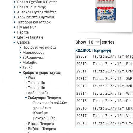
Ρολλά Σχεδίου & Plotter
Ρολλά Ταμειακής
Αυτοκόλλητες Ετικέτες
Χρωματιστά Χαρτόνια
Τετράδια και Μπλοκ
Fly and Run
Pepitta
Life like fairytale
Show
entries
Carioca
Προϊόντα για παιδιά
ΚΩΔΙΚΟΣ
Περιγραφή
Μαρκαδόροι
29309
Τέμπερ Σωλην 12ml Mag
Ξυλομπογιές
Μολύβια
29310
Τέμπερ Σωλην 12ml Red
Στυλό
29311
Τέμπερ Σωλην 12ml Ora
Χρώματα χειροτεχνίας
Wax
29312
Τέμπερ Σωλην 12ml SkP
Temperello
29313
Τέμπερ Σωλην 12ml Yell
Temperello
Λαδοπαστέλ
29314
Τέμπερ Σωλην 12ml Whi
Σωληνάρια Tempera
29315
Τέμπερ Σωλην 12ml Blu
Συσκευασία πολλών
χρωμάτων
29316
Τέμπερ Σωλην 12ml LBl
Kουτί με
29317
Τέμπερ Σωλην 12ml Viol
μονοχρωμίες
29318
Τέμπερ Σωλην 12ml Bro
Έτοιμη Tempera
Βαζάκια Tempera