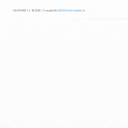
A&G PAPER S.A. © 2025 | Created By
NOON Informatics SA