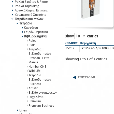
Ρολλά Σχεδίου & Plotter
Ρολλά Ταμειακής
Αυτοκόλλητες Ετικέτες
Χρωματιστά Χαρτόνια
Τετράδια και Μπλοκ
Τετράδια
Καρφίτσα
Σπιράλ Θεματικά
Show
entries
Βιβλιοδετημένα
Ruled
ΚΩΔΙΚΟΣ
Περιγραφή
Plain
15237
ΤετΒδτ A5 Αργ 100φ TD
Tετράδια
Βιβλιοδετημένα
Prespan - Extra
Showing 1 to 1 of 1 entries
Manila
Number ONE
Wild Life
Τετράδια
ΕΠΙΣΤΡΟΦΗ
Βιβλιοδετημένα
Business
Artistic
Βιβλίο εντυπώσεων
Ευχολόγιο
Premium
Premium Business
Linen