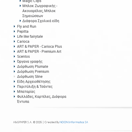
Magic Clips
Μπλοκ Ζωγραφικής -
Ακουαρέλας, Μπλοκ
Σημειώσεων
Διάφορα Σχολικά είδη
Fly and Run
Pepitta
Life like fairytale
Carioca
ART & PAPER - Carioca Plus
ART & PAPER - Premium Art
Scentos
Όργανα γραφής
Διόρθωση Plumate
Διόρθωση Premium
Διόρθωση Sline
Είδη Αρχειοθέτησης
Περιτύλιξη & Τσάντες
Μπαταρίες
Φυλλάδες, Καρτέλες, Διάφορα
Έντυπα
A&G PAPER S.A. © 2025 | Created By
NOON Informatics SA