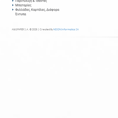
Περιτύλιξη & Τσάντες
Μπαταρίες
Φυλλάδες, Καρτέλες, Διάφορα
Έντυπα
A&G PAPER S.A. © 2025 | Created By
NOON Informatics SA