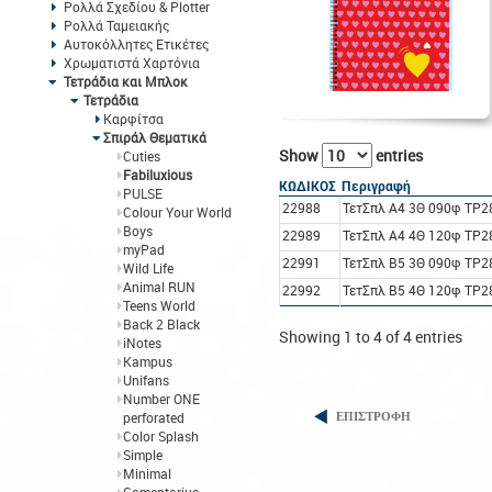
Ρολλά Σχεδίου & Plotter
Ρολλά Ταμειακής
Αυτοκόλλητες Ετικέτες
Χρωματιστά Χαρτόνια
Τετράδια και Μπλοκ
Τετράδια
Καρφίτσα
Σπιράλ Θεματικά
Show
entries
Cuties
Fabiluxious
ΚΩΔΙΚΟΣ
Περιγραφή
PULSE
22988
ΤετΣπλ A4 3Θ 090φ TP28
Colour Your World
Boys
22989
ΤετΣπλ A4 4Θ 120φ TP28
myPad
22991
ΤετΣπλ B5 3Θ 090φ TP28
Wild Life
Animal RUN
22992
ΤετΣπλ B5 4Θ 120φ TP28
Teens World
Back 2 Black
Showing 1 to 4 of 4 entries
iNotes
Kampus
Unifans
Number ONE
perforated
ΕΠΙΣΤΡΟΦΗ
Color Splash
Simple
Minimal