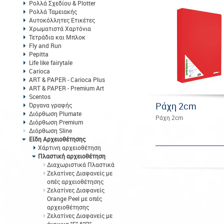
Ρολλά Σχεδίου & Plotter
Ρολλά Ταμειακής
Αυτοκόλλητες Ετικέτες
Χρωματιστά Χαρτόνια
Τετράδια και Μπλοκ
Fly and Run
Pepitta
Life like fairytale
Carioca
ART & PAPER - Carioca Plus
ART & PAPER - Premium Art
Scentos
Ράχη 2cm
Όργανα γραφής
Διόρθωση Plumate
Ράχη 2cm
Διόρθωση Premium
Διόρθωση Sline
Είδη Αρχειοθέτησης
Χάρτινη αρχειοθέτηση
Πλαστική αρχειοθέτηση
Διαχωριστικά Πλαστικά
Ζελατίνες Διαφανείς με
οπές αρχειοθέτησης
Ζελατίνες Διαφανείς
Orange Peel με οπές
αρχειοθέτησης
Ζελατίνες Διαφανείς με