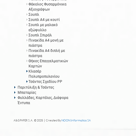
Φάκελος Φυσαρμόνικα
Αξιογράφων
Σουπλ
Σουπλ Α4 με κουτί
Σουπλ με μαλακό
εξώφυλλο
Σουπλ Σπιράλ
Πινακίδα Α4 μονή με
πιάστρα
Πινακίδα Α4 διπλή με
πιάστρα
Θήκες Επαγγελματικών
Καρτών
Κλασέρ
Πολυπροπυλενίου
Τσάντες Σχεδίου PP
Περιτύλιξη & Τσάντες
Μπαταρίες
Φυλλάδες, Καρτέλες, Διάφορα
Έντυπα
A&G PAPER S.A. © 2025 | Created By
NOON Informatics SA