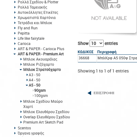
Ρολλά Σχεδίου & Plotter
Ρολλά Ταμειακής
Αυτοκόλλητες Ετικέτες
Χρωματιστά Χαρτόνια
Τετράδια και Μπλοκ
Fly and Run
Pepitta
Life like fairytale
Show
entries
Carioca
ART & PAPER - Carioca Plus
ΚΩΔΙΚΟΣ
Περιγραφή
ART & PAPER - Premium Art
36668
ΜπλΚρφ A5 050φ Στρα
Μπλοκ Ακουαρέλας
Μπλοκ Ριζόχαρτο
Μπλοκ Στρατσόχαρτο
Showing 1 to 1 of 1 entries
Α3 - 50
Α4 - 50
Α5 - 50
90gsm
ΕΠΙΣΤΡΟΦΗ
100gsm
Μπλοκ Σχεδίου Μαύρο
Χαρτί
Μπλοκ Ελευθέρου Σχεδίου
Overlap Ελευθέρου Σχεδίου
Premium Art Sketch Pad
Scentos
Όργανα γραφής