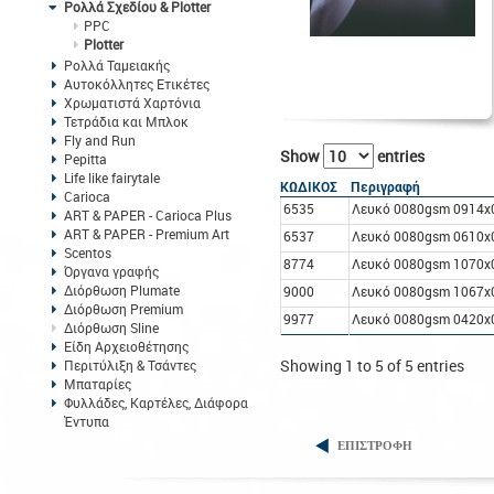
Ρολλά Σχεδίου & Plotter
PPC
Plotter
Ρολλά Ταμειακής
Αυτοκόλλητες Ετικέτες
Χρωματιστά Χαρτόνια
Τετράδια και Μπλοκ
Fly and Run
Show
entries
Pepitta
Life like fairytale
ΚΩΔΙΚΟΣ
Περιγραφή
Carioca
6535
Λευκό 0080gsm 0914x0
ART & PAPER - Carioca Plus
ART & PAPER - Premium Art
6537
Λευκό 0080gsm 0610x0
Scentos
8774
Λευκό 0080gsm 1070x0
Όργανα γραφής
Διόρθωση Plumate
9000
Λευκό 0080gsm 1067x0
Διόρθωση Premium
9977
Λευκό 0080gsm 0420x0
Διόρθωση Sline
Είδη Αρχειοθέτησης
Showing 1 to 5 of 5 entries
Περιτύλιξη & Τσάντες
Μπαταρίες
Φυλλάδες, Καρτέλες, Διάφορα
Έντυπα
ΕΠΙΣΤΡΟΦΗ