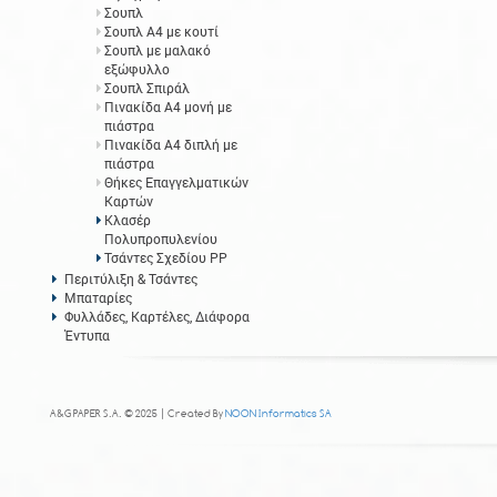
Σουπλ
Σουπλ Α4 με κουτί
Σουπλ με μαλακό
εξώφυλλο
Σουπλ Σπιράλ
Πινακίδα Α4 μονή με
πιάστρα
Πινακίδα Α4 διπλή με
πιάστρα
Θήκες Επαγγελματικών
Καρτών
Κλασέρ
Πολυπροπυλενίου
Τσάντες Σχεδίου PP
Περιτύλιξη & Τσάντες
Μπαταρίες
Φυλλάδες, Καρτέλες, Διάφορα
Έντυπα
A&G PAPER S.A. © 2025 | Created By
NOON Informatics SA