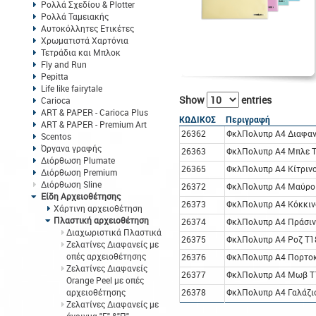
Ρολλά Σχεδίου & Plotter
Ρολλά Ταμειακής
Αυτοκόλλητες Ετικέτες
Χρωματιστά Χαρτόνια
Τετράδια και Μπλοκ
Fly and Run
Pepitta
Life like fairytale
Show
entries
Carioca
ART & PAPER - Carioca Plus
ΚΩΔΙΚΟΣ
Περιγραφή
ART & PAPER - Premium Art
26362
ΦκλΠολυπρ A4 Διαφαν
Scentos
Όργανα γραφής
26363
ΦκλΠολυπρ A4 Μπλε 
Διόρθωση Plumate
26365
ΦκλΠολυπρ A4 Κίτριν
Διόρθωση Premium
Διόρθωση Sline
26372
ΦκλΠολυπρ A4 Μαύρο
Είδη Αρχειοθέτησης
26373
ΦκλΠολυπρ A4 Κόκκιν
Χάρτινη αρχειοθέτηση
Πλαστική αρχειοθέτηση
26374
ΦκλΠολυπρ A4 Πράσιν
Διαχωριστικά Πλαστικά
26375
ΦκλΠολυπρ A4 Ροζ T1
Ζελατίνες Διαφανείς με
οπές αρχειοθέτησης
26376
ΦκλΠολυπρ A4 Πορτο
Ζελατίνες Διαφανείς
26377
ΦκλΠολυπρ A4 Μωβ T
Orange Peel με οπές
αρχειοθέτησης
26378
ΦκλΠολυπρ A4 Γαλάζι
Ζελατίνες Διαφανείς με