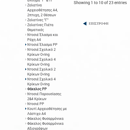
άνοιγμα "Γ" &"Π"
Showing 1 to 10 of 23 entries
Ζελατίνα
Αρχειοθέτησης Α4,
2πτυχη, 2 Θέσεων
Ζελατίνες "Γ"
ΕΠΙΣΤΡΟΦΗ
Ζελατίνες Πιέτα
Θεματικές
Ντοσιέ Έλασμα και
Ράχη Α4
Ντοσιέ Έλασμα PP
Ντοσιέ Σχολικό 2
Κρίκων O-ring
Ντοσιέ Σχολικό 4
Κρίκων O-ring
Ντοσιέ Σχολικό 2
Κρίκων D-ring
Ντοσιέ Σχολικό 4
Κρίκων D-ring
Φάκελος ΡΡ
Ντοσιέ Παρουσίασης
2&4 Κρίκων
Ντοσιέ PP
Κουτί Αρχειοθέτησης με
Λάστιχο Α4
Φάκελος Φυσαρμόνικα
Φάκελος Φυσαρμόνικα
Αξιογράφων