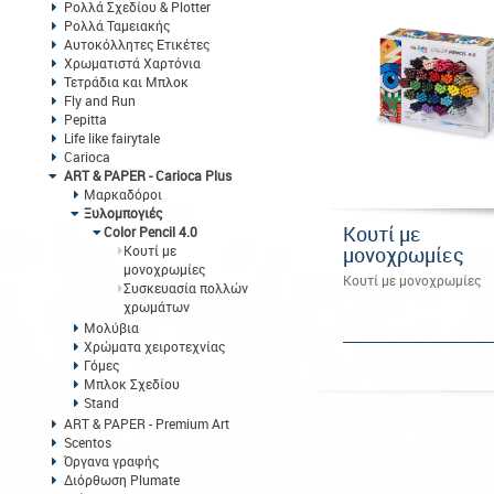
Ρολλά Σχεδίου & Plotter
Ρολλά Ταμειακής
Αυτοκόλλητες Ετικέτες
Χρωματιστά Χαρτόνια
Τετράδια και Μπλοκ
Fly and Run
Pepitta
Life like fairytale
Carioca
ART & PAPER - Carioca Plus
Μαρκαδόροι
Ξυλομπογιές
Kουτί με
Color Pencil 4.0
μονοχρωμίες
Kουτί με
μονοχρωμίες
Kουτί με μονοχρωμίες
Συσκευασία πολλών
χρωμάτων
Μολύβια
Χρώματα χειροτεχνίας
Γόμες
Μπλοκ Σχεδίου
Stand
ART & PAPER - Premium Art
Scentos
Όργανα γραφής
Διόρθωση Plumate