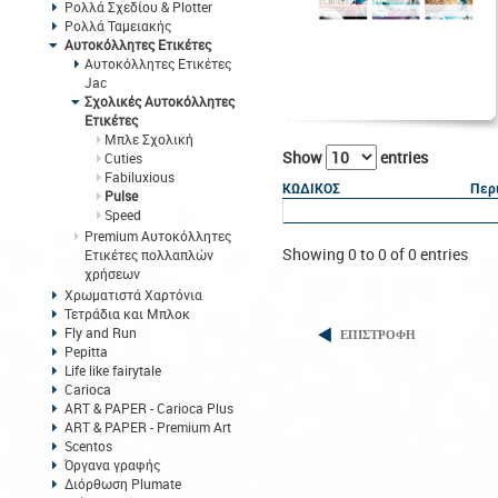
Ρολλά Σχεδίου & Plotter
Ρολλά Ταμειακής
Αυτοκόλλητες Ετικέτες
Αυτοκόλλητες Ετικέτες
Jac
Σχολικές Αυτοκόλλητες
Ετικέτες
Μπλε Σχολική
Show
entries
Cuties
Fabiluxious
ΚΩΔΙΚΟΣ
Περ
Pulse
Speed
Premium Αυτοκόλλητες
Showing 0 to 0 of 0 entries
Ετικέτες πολλαπλών
χρήσεων
Χρωματιστά Χαρτόνια
Τετράδια και Μπλοκ
Fly and Run
ΕΠΙΣΤΡΟΦΗ
Pepitta
Life like fairytale
Carioca
ART & PAPER - Carioca Plus
ART & PAPER - Premium Art
Scentos
Όργανα γραφής
Διόρθωση Plumate