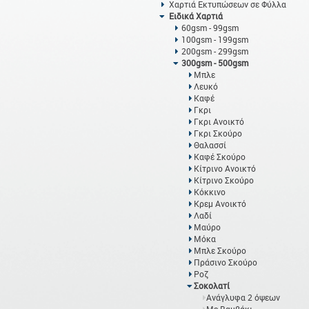
Χαρτιά Εκτυπώσεων σε Φύλλα
Ειδικά Χαρτιά
60gsm - 99gsm
100gsm - 199gsm
200gsm - 299gsm
300gsm - 500gsm
Μπλε
Λευκό
Καφέ
Γκρι
Γκρι Ανοικτό
Γκρι Σκούρο
Θαλασσί
Καφέ Σκούρο
Κίτρινο Ανοικτό
Κίτρινο Σκούρο
Κόκκινο
Κρεμ Ανοικτό
Λαδί
Μαύρο
Μόκα
Μπλε Σκούρο
Πράσινο Σκούρο
Ροζ
Σοκολατί
Ανάγλυφα 2 όψεων