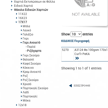
Χαρτιά Εκτυπώσεων σε Φύλλα
Ειδικά Χαρτιά
Φάκελα Ειδικών Χαρτιών
11Χ22
16Χ23
17Χ17
Μπλε
Λευκό
Show
entries
Γαλάζιο
Γκρι
ΚΩΔΙΚΟΣ
Περιγραφή
Γκρι Ανοικτό
Περλέ
5270
A3124 Φα 100gsm 170x1
Ριζόχαρτα
CurTr PeΚΑ
Γκρι Σκούρο
Θαλασσί
Καφέ Σκούρο
Κόκκινο
Showing 1 to 1 of 1 entries
Κρεμ Ανοικτό
Ροζ
Ροζ Σκούρο
Χρυσό
ΕΠΙΣΤΡΟΦΗ
Πορτοκαλί Σκούρο
Λαδί
Πορτοκαλί
Μόκα
12x18