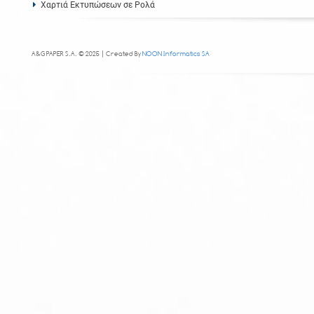
Χαρτιά Εκτυπώσεων σε Ρολά
A&G PAPER S.A. © 2025 | Created By
NOON Informatics SA