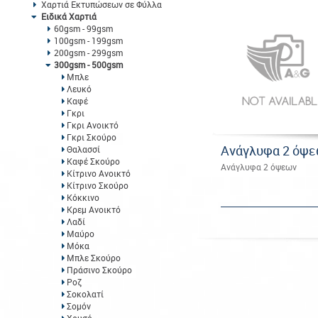
Χαρτιά Εκτυπώσεων σε Φύλλα
Ειδικά Χαρτιά
60gsm - 99gsm
100gsm - 199gsm
200gsm - 299gsm
300gsm - 500gsm
Μπλε
Λευκό
Καφέ
Γκρι
Γκρι Ανοικτό
Γκρι Σκούρο
Ανάγλυφα 2 όψ
Θαλασσί
Καφέ Σκούρο
Ανάγλυφα 2 όψεων
Κίτρινο Ανοικτό
Κίτρινο Σκούρο
Κόκκινο
Κρεμ Ανοικτό
Λαδί
Μαύρο
Μόκα
Μπλε Σκούρο
Πράσινο Σκούρο
Ροζ
Σοκολατί
Σομόν