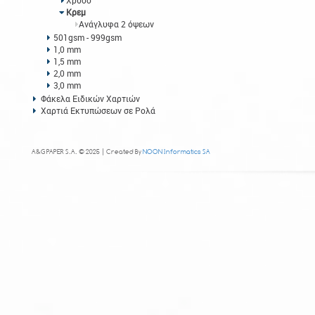
Χρυσό
Κρεμ
Ανάγλυφα 2 όψεων
501gsm - 999gsm
1,0 mm
1,5 mm
2,0 mm
3,0 mm
Φάκελα Ειδικών Χαρτιών
Χαρτιά Εκτυπώσεων σε Ρολά
A&G PAPER S.A. © 2025 | Created By
NOON Informatics SA