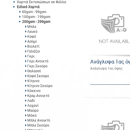
Χαρτιά Εκτυπώσεων σε Φύλλα
Ειδικά Χαρτιά
60gsm - 99gsm
100gsm - 199gsm
200gsm - 299gsm
Μπλε
Λευκό
Καφέ
Ασημί
Βιολετί
Γαλάζιο
Γκρι
Ανάγλυφα 1ας ό
Γκρι Ανοικτό
Γκρι Σκούρο
Ανάγλυφα 1ας όψης
Θαλασσί
Καφέ Σκούρο
Κίτρινο
Κίτρινο Σκούρο
Κόκκινο
Κρεμ Ανοικτό
Λαδί
Λαχανί
Μαύρο
Μόκα
Μπλε Ανοικτό
Μπλε Σκούρο