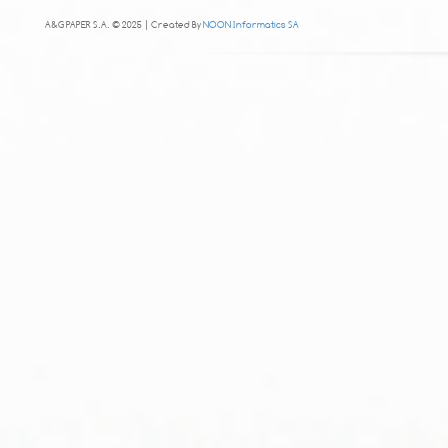
A&G PAPER S.A. © 2025 | Created By
NOON Informatics SA