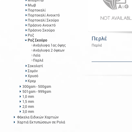
Μπορντώ
Μωβ
Πορτοκαλί
Πορτοκαλί Ανοικτό
Πορτοκαλί Σκούρο
Πράσινο Ανοικτό
Πράσινο Σκούρο
Ροζ
Περλέ
Ροζ Σκούρο
Ανάγλυφα 1ας όψης
Περλέ
Ανάγλυφα 2 όψεων
Λεία
Περλέ
Σοκολατί
Σομόν
Χρυσό
Κρεμ
300gsm - 500gsm
501gsm - 999gsm
1,0 mm
1,5 mm
2,0 mm
3,0 mm
Φάκελα Ειδικών Χαρτιών
Χαρτιά Εκτυπώσεων σε Ρολά