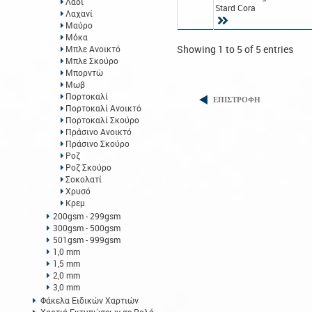
Λαδί
Stard Cora
Λαχανί
Μαύρο
Μόκα
Showing 1 to 5 of 5 entries
Μπλε Ανοικτό
Μπλε Σκούρο
Μπορντώ
Μωβ
Πορτοκαλί
ΕΠΙΣΤΡΟΦΗ
Πορτοκαλί Ανοικτό
Πορτοκαλί Σκούρο
Πράσινο Ανοικτό
Πράσινο Σκούρο
Ροζ
Ροζ Σκούρο
Σοκολατί
Χρυσό
Κρεμ
200gsm - 299gsm
300gsm - 500gsm
501gsm - 999gsm
1,0 mm
1,5 mm
2,0 mm
3,0 mm
Φάκελα Ειδικών Χαρτιών