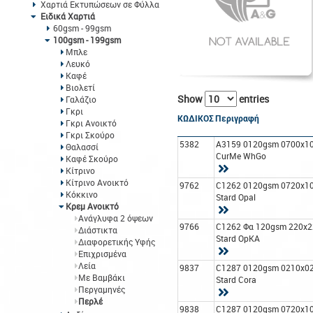
Χαρτιά Εκτυπώσεων σε Φύλλα
Ειδικά Χαρτιά
60gsm - 99gsm
100gsm - 199gsm
Μπλε
Λευκό
Καφέ
Βιολετί
Show
entries
Γαλάζιο
Γκρι
ΚΩΔΙΚΟΣ
Περιγραφή
Γκρι Ανοικτό
Γκρι Σκούρο
5382
A3159 0120gsm 0700x1
Θαλασσί
CurMe WhGo
Καφέ Σκούρο
Κίτρινο
Κίτρινο Ανοικτό
9762
C1262 0120gsm 0720x1
Κόκκινο
Stard Opal
Κρεμ Ανοικτό
Ανάγλυφα 2 όψεων
9766
C1262 Φα 120gsm 220x2
Διάστικτα
Stard OpΚΑ
Διαφορετικής Υφής
Επιχρισμένα
Λεία
9837
C1287 0120gsm 0210x0
Με Βαμβάκι
Stard Cora
Περγαμηνές
Περλέ
9838
C1287 0120gsm 0720x1