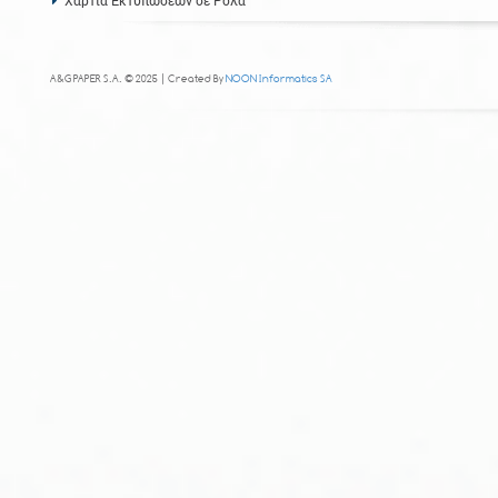
Χαρτιά Εκτυπώσεων σε Ρολά
A&G PAPER S.A. © 2025 | Created By
NOON Informatics SA