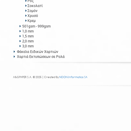
Ροζ
Σοκολατί
Σομόν
Χρυσό
Κρεμ
501gsm - 999gsm
1,0 mm
1,5 mm
2,0 mm
3,0 mm
Φάκελα Ειδικών Χαρτιών
Χαρτιά Εκτυπώσεων σε Ρολά
A&G PAPER S.A. © 2025 | Created By
NOON Informatics SA