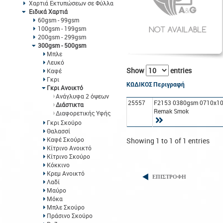
Χαρτιά Εκτυπώσεων σε Φύλλα
Ειδικά Χαρτιά
60gsm - 99gsm
100gsm - 199gsm
200gsm - 299gsm
300gsm - 500gsm
Μπλε
Λευκό
Show
entries
Καφέ
Γκρι
ΚΩΔΙΚΟΣ
Περιγραφή
Γκρι Ανοικτό
Ανάγλυφα 2 όψεων
25557
F2153 0380gsm 0710x1
Διάστικτα
Remak Smok
Διαφορετικής Υφής
Γκρι Σκούρο
Θαλασσί
Καφέ Σκούρο
Showing 1 to 1 of 1 entries
Κίτρινο Ανοικτό
Κίτρινο Σκούρο
Κόκκινο
Κρεμ Ανοικτό
ΕΠΙΣΤΡΟΦΗ
Λαδί
Μαύρο
Μόκα
Μπλε Σκούρο
Πράσινο Σκούρο