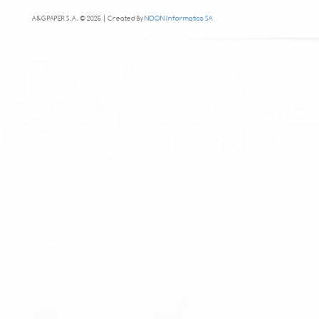
A&G PAPER S.A. © 2025 | Created By
NOON Informatics SA