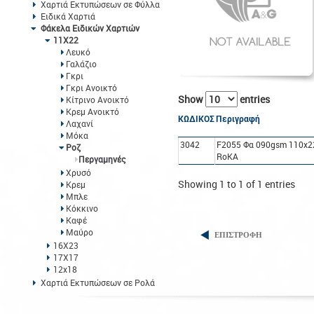
Χαρτιά Εκτυπώσεων σε Φύλλα
Ειδικά Χαρτιά
Φάκελα Ειδικών Χαρτιών
11Χ22
Λευκό
Γαλάζιο
Γκρι
Γκρι Ανοικτό
Show
entries
Κίτρινο Ανοικτό
Κρεμ Ανοικτό
ΚΩΔΙΚΟΣ
Περιγραφή
Λαχανί
Μόκα
3042
F2055 Φα 090gsm 110x2
Ροζ
RoΚΑ
Περγαμηνές
Χρυσό
Showing 1 to 1 of 1 entries
Κρεμ
Μπλε
Κόκκινο
Καφέ
Μαύρο
ΕΠΙΣΤΡΟΦΗ
16Χ23
17Χ17
12x18
Χαρτιά Εκτυπώσεων σε Ρολά