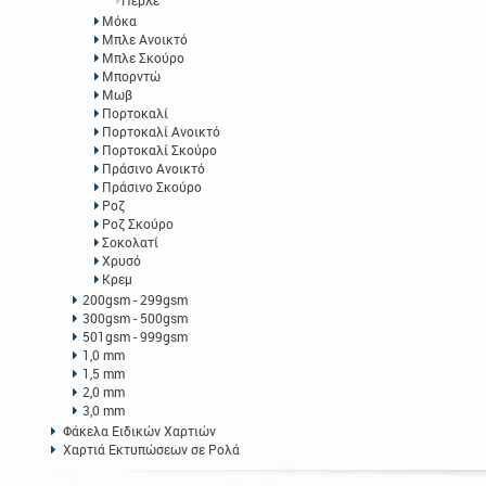
Περλέ
Μόκα
Μπλε Ανοικτό
Μπλε Σκούρο
Μπορντώ
Μωβ
Πορτοκαλί
Πορτοκαλί Ανοικτό
Πορτοκαλί Σκούρο
Πράσινο Ανοικτό
Πράσινο Σκούρο
Ροζ
Ροζ Σκούρο
Σοκολατί
Χρυσό
Κρεμ
200gsm - 299gsm
300gsm - 500gsm
501gsm - 999gsm
1,0 mm
1,5 mm
2,0 mm
3,0 mm
Φάκελα Ειδικών Χαρτιών
Χαρτιά Εκτυπώσεων σε Ρολά