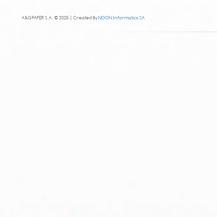
A&G PAPER S.A. © 2025 | Created By
NOON Informatics SA