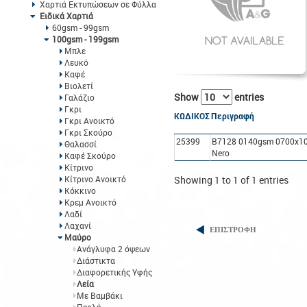
Χαρτιά Εκτυπώσεων σε Φύλλα
Ειδικά Χαρτιά
60gsm - 99gsm
100gsm - 199gsm
Μπλε
Λευκό
Καφέ
Βιολετί
Show
entries
Γαλάζιο
Γκρι
ΚΩΔΙΚΟΣ
Περιγραφή
Γκρι Ανοικτό
Γκρι Σκούρο
25399
B7128 0140gsm 0700x10
Θαλασσί
Nero
Καφέ Σκούρο
Κίτρινο
Κίτρινο Ανοικτό
Showing 1 to 1 of 1 entries
Κόκκινο
Κρεμ Ανοικτό
Λαδί
Λαχανί
ΕΠΙΣΤΡΟΦΗ
Μαύρο
Ανάγλυφα 2 όψεων
Διάστικτα
Διαφορετικής Υφής
Λεία
Με Βαμβάκι