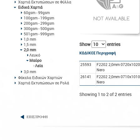
Χαρτιά Εκτυπώσεων σε Φύλλα
Ειδικά Χαρτιά
60gsm - 99gsm
100gsm - 199gsm
200gsm - 299gsm
300gsm - 500gsm
501gsm - 999gsm
1,0 mm
Show
entries
1,5 mm
2,0 mm
ΚΩΔΙΚΟΣ
Περιγραφή
Λευκό
Μαύρο
25593
F2202 2,0mm 0720x102
Λεία
Nero
3,0 mm
26141
F2202 2,0mm 0710x101
Φάκελα Ειδικών Χαρτιών
Nero
Χαρτιά Εκτυπώσεων σε Ρολά
Showing 1 to 2 of 2 entries
ΕΠΙΣΤΡΟΦΗ