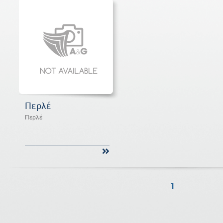
Περλέ
Περλέ
1