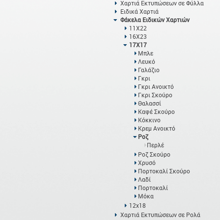
Χαρτιά Εκτυπώσεων σε Φύλλα
Ειδικά Χαρτιά
Φάκελα Ειδικών Χαρτιών
11Χ22
16Χ23
17Χ17
Μπλε
Λευκό
Γαλάζιο
Γκρι
Γκρι Ανοικτό
Γκρι Σκούρο
Θαλασσί
Καφέ Σκούρο
Κόκκινο
Κρεμ Ανοικτό
Ροζ
Περλέ
Ροζ Σκούρο
Χρυσό
Πορτοκαλί Σκούρο
Λαδί
Πορτοκαλί
Μόκα
12x18
Χαρτιά Εκτυπώσεων σε Ρολά