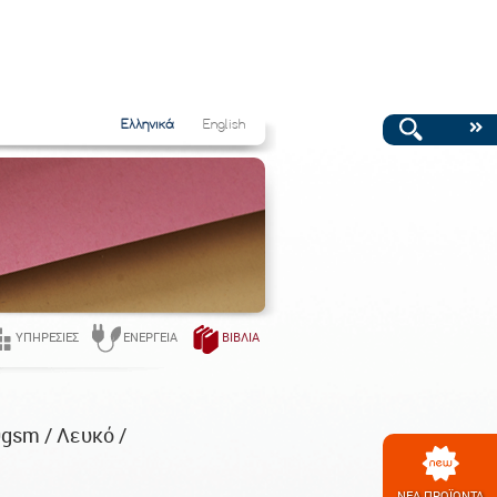
Ελληνικά
English
ΥΠΗΡΕΣΊΕΣ
ΕΝΈΡΓΕΙΑ
ΒΙΒΛΊΑ
0gsm / Λευκό /
ΝΕΑ ΠΡΟΪΟΝΤΑ