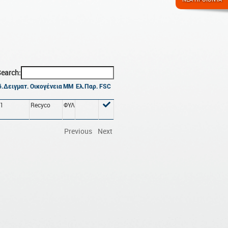
earch:
.Δειγματ.
Οικογένεια
ΜΜ
Ελ.Παρ.
FSC
51
Recyco
ΦΥΛ
Previous
Next