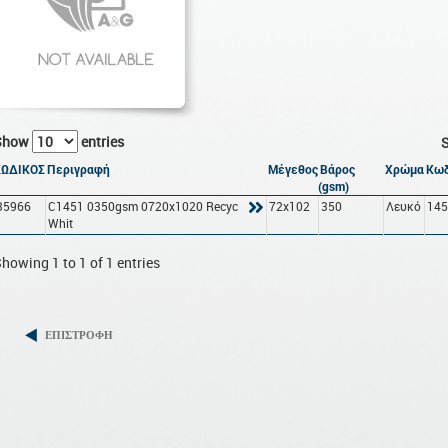
Show
entries
S
ΚΩΔΙΚΟΣ
Περιγραφή
Μέγεθος
Βάρος
Χρώμα
Κωδ
(gsm)
35966
C1451 0350gsm 0720x1020 Recyc
72x102
350
Λευκό
14
Whit
howing 1 to 1 of 1 entries
ΕΠΙΣΤΡΟΦΗ