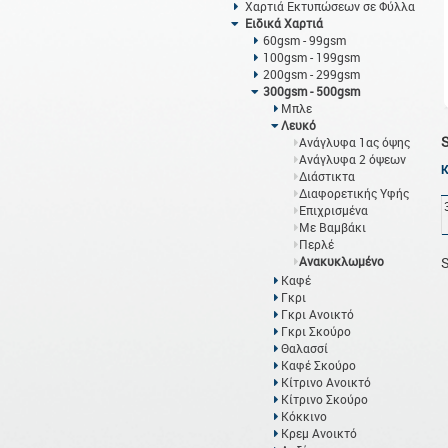
Χαρτιά Εκτυπώσεων σε Φύλλα
Ειδικά Χαρτιά
60gsm - 99gsm
100gsm - 199gsm
200gsm - 299gsm
300gsm - 500gsm
Μπλε
Λευκό
Ανάγλυφα 1ας όψης
Ανάγλυφα 2 όψεων
Διάστικτα
Διαφορετικής Υφής
Επιχρισμένα
Με Βαμβάκι
Περλέ
Ανακυκλωμένο
S
Καφέ
Γκρι
Γκρι Ανοικτό
Γκρι Σκούρο
Θαλασσί
Καφέ Σκούρο
Κίτρινο Ανοικτό
Κίτρινο Σκούρο
Κόκκινο
Κρεμ Ανοικτό