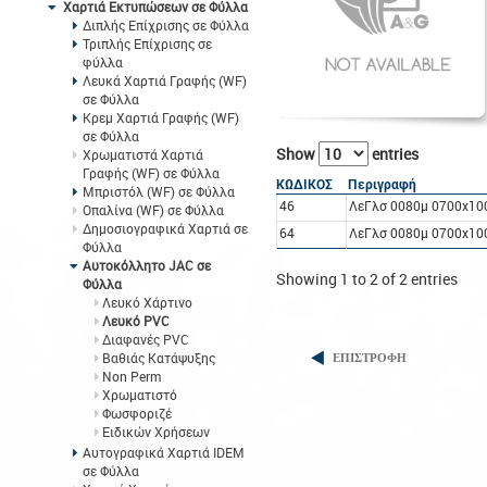
Χαρτιά Εκτυπώσεων σε Φύλλα
Διπλής Επίχρισης σε Φύλλα
Τριπλής Επίχρισης σε
φύλλα
Λευκά Χαρτιά Γραφής (WF)
σε Φύλλα
Κρεμ Χαρτιά Γραφής (WF)
σε Φύλλα
Show
entries
Χρωματιστά Χαρτιά
Γραφής (WF) σε Φύλλα
ΚΩΔΙΚΟΣ
Περιγραφή
Μπριστόλ (WF) σε Φύλλα
46
ΛεΓλσ 0080μ 0700x10
Οπαλίνα (WF) σε Φύλλα
Δημοσιογραφικά Χαρτιά σε
64
ΛεΓλσ 0080μ 0700x10
Φύλλα
Αυτοκόλλητο JAC σε
Showing 1 to 2 of 2 entries
Φύλλα
Λευκό Χάρτινο
Λευκό PVC
Διαφανές PVC
Βαθιάς Κατάψυξης
ΕΠΙΣΤΡΟΦΗ
Non Perm
Χρωματιστό
Φωσφοριζέ
Ειδικών Χρήσεων
Αυτογραφικά Χαρτιά IDEM
σε Φύλλα