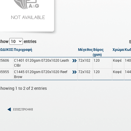
Show
entries
S
ΚΩΔΙΚΟΣ
Περιγραφή
Μέγεθος
Βάρος
Χρώμα
Κωδ
(gsm)
25606
C1401 0120gsm 0720x1020 Leath
72x102
120
Καφέ
14
ClBr
35955
C1445 0120gsm 0720x1020 Reef
72x102
120
Καφέ
14
Brow
howing 1 to 2 of 2 entries
ΕΠΙΣΤΡΟΦΗ