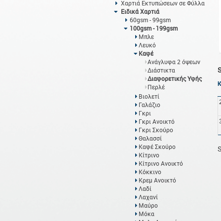
Χαρτιά Εκτυπώσεων σε Φύλλα
Ειδικά Χαρτιά
60gsm - 99gsm
100gsm - 199gsm
Μπλε
Λευκό
Καφέ
Ανάγλυφα 2 όψεων
Διάστικτα
Διαφορετικής Υφής
Περλέ
Βιολετί
Γαλάζιο
Γκρι
Γκρι Ανοικτό
Γκρι Σκούρο
Θαλασσί
Καφέ Σκούρο
S
Κίτρινο
Κίτρινο Ανοικτό
Κόκκινο
Κρεμ Ανοικτό
Λαδί
Λαχανί
Μαύρο
Μόκα