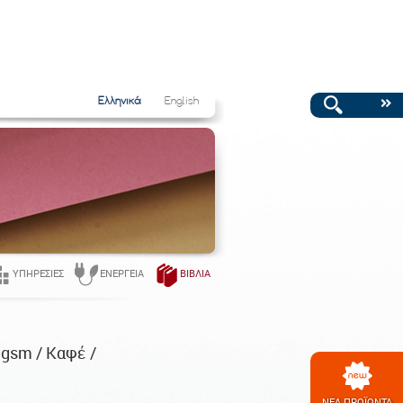
Ελληνικά
English
ΥΠΗΡΕΣΊΕΣ
ΕΝΈΡΓΕΙΑ
ΒΙΒΛΊΑ
9gsm / Καφέ /
ΝΕΑ ΠΡΟΪΟΝΤΑ