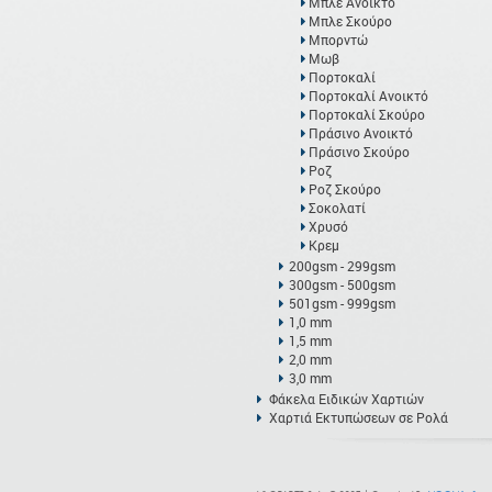
Μπλε Ανοικτό
Μπλε Σκούρο
Μπορντώ
Μωβ
Πορτοκαλί
Πορτοκαλί Ανοικτό
Πορτοκαλί Σκούρο
Πράσινο Ανοικτό
Πράσινο Σκούρο
Ροζ
Ροζ Σκούρο
Σοκολατί
Χρυσό
Κρεμ
200gsm - 299gsm
300gsm - 500gsm
501gsm - 999gsm
1,0 mm
1,5 mm
2,0 mm
3,0 mm
Φάκελα Ειδικών Χαρτιών
Χαρτιά Εκτυπώσεων σε Ρολά