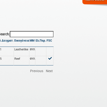
earch:
.Δειγματ.
Οικογένεια
ΜΜ
Ελ.Παρ.
FSC
01
Leatherlike
ΦΥΛ
45
Reef
ΦΥΛ
Previous
Next