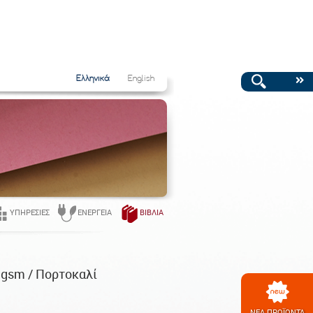
Ελληνικά
English
ΥΠΗΡΕΣΊΕΣ
ΕΝΈΡΓΕΙΑ
ΒΙΒΛΊΑ
9gsm / Πορτοκαλί
ΝΕΑ ΠΡΟΪΟΝΤΑ