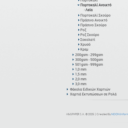
Πορτοκαλί
Πορτοκαλί Ανοικτό
Λεία
Πορτοκαλί Σκούρο
Πράσινο Ανοικτό
Πράσινο Σκούρο
Ροζ
Ροζ Σκούρο
Σοκολατί
Χρυσό
Κρεμ
200gsm - 299gsm
300gsm - 500gsm
501gsm - 999gsm
1,0 mm
1,5 mm
2,0 mm
3,0 mm
Φάκελα Ειδικών Χαρτιών
Χαρτιά Εκτυπώσεων σε Ρολά
A&G PAPER S.A. © 2025 | Created By
NOON Inform