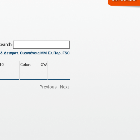
earch:
δ.Δειγματ.
Οικογένεια
ΜΜ
Ελ.Παρ.
FSC
10
Colore
ΦΥΛ
Previous
Next