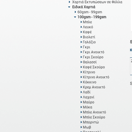
Χαρτιά Εκτυπώσεων σε Φύλλα
Ειδικά Χαρτιά
60gsm - 99gsm
100gsm - 199gsm
Μπλε
Λευκό
Καφέ
Βιολετί
Γαλάζιο
Γκρι
Γκρι Ανοικτό
Γκρι Σκούρο
Θαλασσί
Καφέ Σκούρο
Κίτρινο
Κίτρινο Ανοικτό
Κόκκινο
S
Κρεμ Ανοικτό
Λαδί
Λαχανί
Μαύρο
Μόκα
Μπλε Ανοικτό
Μπλε Σκούρο
Μπορντώ
Μωβ