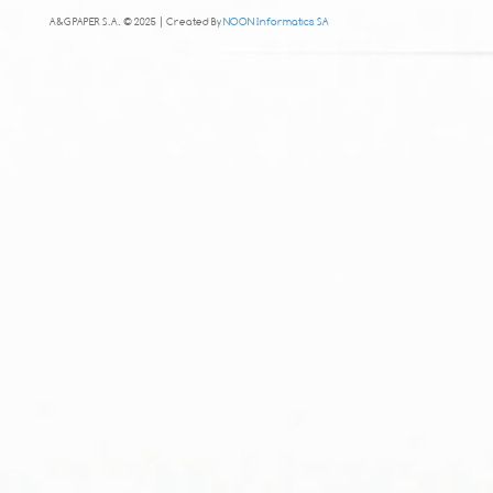
A&G PAPER S.A. © 2025 | Created By
NOON Informatics SA