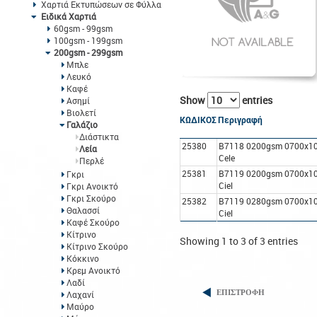
Χαρτιά Εκτυπώσεων σε Φύλλα
Ειδικά Χαρτιά
60gsm - 99gsm
100gsm - 199gsm
200gsm - 299gsm
Μπλε
Λευκό
Καφέ
Show
entries
Ασημί
Βιολετί
ΚΩΔΙΚΟΣ
Περιγραφή
Γαλάζιο
Διάστικτα
25380
B7118 0200gsm 0700x10
Λεία
Cele
Περλέ
25381
B7119 0200gsm 0700x10
Γκρι
Ciel
Γκρι Ανοικτό
Γκρι Σκούρο
25382
B7119 0280gsm 0700x10
Θαλασσί
Ciel
Καφέ Σκούρο
Κίτρινο
Showing 1 to 3 of 3 entries
Κίτρινο Σκούρο
Κόκκινο
Κρεμ Ανοικτό
Λαδί
ΕΠΙΣΤΡΟΦΗ
Λαχανί
Μαύρο