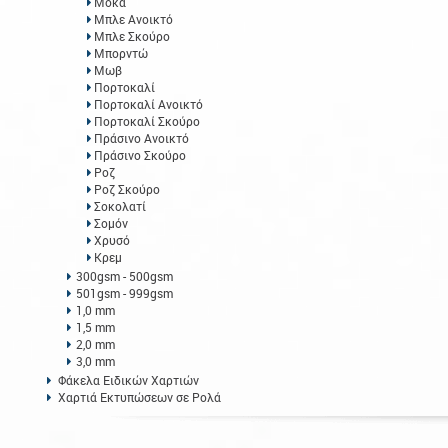
Μόκα
Μπλε Ανοικτό
Μπλε Σκούρο
Μπορντώ
Μωβ
Πορτοκαλί
Πορτοκαλί Ανοικτό
Πορτοκαλί Σκούρο
Πράσινο Ανοικτό
Πράσινο Σκούρο
Ροζ
Ροζ Σκούρο
Σοκολατί
Σομόν
Χρυσό
Κρεμ
300gsm - 500gsm
501gsm - 999gsm
1,0 mm
1,5 mm
2,0 mm
3,0 mm
Φάκελα Ειδικών Χαρτιών
Χαρτιά Εκτυπώσεων σε Ρολά