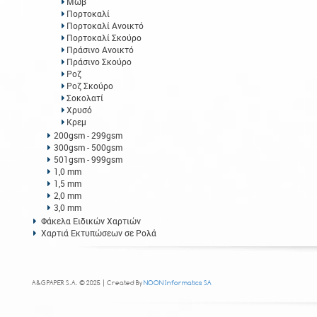
Μωβ
Πορτοκαλί
Πορτοκαλί Ανοικτό
Πορτοκαλί Σκούρο
Πράσινο Ανοικτό
Πράσινο Σκούρο
Ροζ
Ροζ Σκούρο
Σοκολατί
Χρυσό
Κρεμ
200gsm - 299gsm
300gsm - 500gsm
501gsm - 999gsm
1,0 mm
1,5 mm
2,0 mm
3,0 mm
Φάκελα Ειδικών Χαρτιών
Χαρτιά Εκτυπώσεων σε Ρολά
A&G PAPER S.A. © 2025 | Created By
NOON Informatics SA