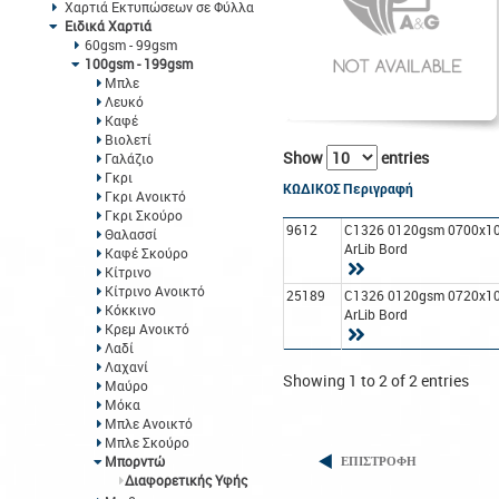
Χαρτιά Εκτυπώσεων σε Φύλλα
Ειδικά Χαρτιά
60gsm - 99gsm
100gsm - 199gsm
Μπλε
Λευκό
Καφέ
Βιολετί
Show
entries
Γαλάζιο
Γκρι
ΚΩΔΙΚΟΣ
Περιγραφή
Γκρι Ανοικτό
Γκρι Σκούρο
9612
C1326 0120gsm 0700x1
Θαλασσί
ArLib Bord
Καφέ Σκούρο
Κίτρινο
Κίτρινο Ανοικτό
25189
C1326 0120gsm 0720x1
Κόκκινο
ArLib Bord
Κρεμ Ανοικτό
Λαδί
Λαχανί
Showing 1 to 2 of 2 entries
Μαύρο
Μόκα
Μπλε Ανοικτό
Μπλε Σκούρο
Μπορντώ
ΕΠΙΣΤΡΟΦΗ
Διαφορετικής Υφής