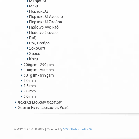
Μπορντώ
Μωβ
Πορτοκαλί
Πορτοκαλί Ανοικτό
Πορτοκαλί Σκούρο
Πράσινο Ανοικτό
Πράσινο Σκούρο
Ροζ
Ροζ Σκούρο
Σοκολατί
Χρυσό
Κρεμ
200gsm - 299gsm
300gsm - 500gsm
501gsm - 999gsm
1,0 mm
1,5 mm
2,0 mm
3,0 mm
Φάκελα Ειδικών Χαρτιών
Χαρτιά Εκτυπώσεων σε Ρολά
A&G PAPER S.A. © 2025 | Created By
NOON Informatics SA