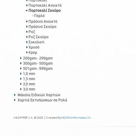
Πορτοκαλί
Πορτοκαλί Ανοικτό
Πορτοκαλί Σκούρο
Περλέ
Πράσινο Ανοικτό
Πράσινο Σκούρο
Ροζ
Ροζ Σκούρο
Σοκολατί
Χρυσό
Κρεμ
200gsm - 299gsm
300gsm - 500gsm
501gsm - 999gsm
1,0 mm
1,5 mm
2,0 mm
3,0 mm
Φάκελα Ειδικών Χαρτιών
Χαρτιά Εκτυπώσεων σε Ρολά
A&G PAPER S.A. © 2025 | Created By
NOON Informatics SA