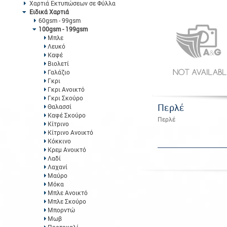
Χαρτιά Εκτυπώσεων σε Φύλλα
Ειδικά Χαρτιά
60gsm - 99gsm
100gsm - 199gsm
Μπλε
Λευκό
Καφέ
Βιολετί
Γαλάζιο
Γκρι
Γκρι Ανοικτό
Γκρι Σκούρο
Περλέ
Θαλασσί
Καφέ Σκούρο
Περλέ
Κίτρινο
Κίτρινο Ανοικτό
Κόκκινο
Κρεμ Ανοικτό
Λαδί
Λαχανί
Μαύρο
Μόκα
Μπλε Ανοικτό
Μπλε Σκούρο
Μπορντώ
Μωβ