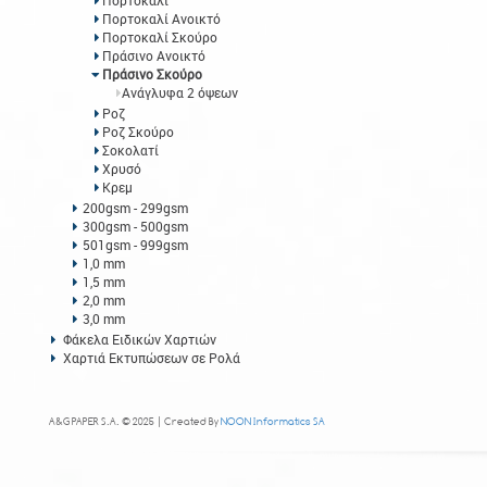
Πορτοκαλί
Πορτοκαλί Ανοικτό
Πορτοκαλί Σκούρο
Πράσινο Ανοικτό
Πράσινο Σκούρο
Ανάγλυφα 2 όψεων
Ροζ
Ροζ Σκούρο
Σοκολατί
Χρυσό
Κρεμ
200gsm - 299gsm
300gsm - 500gsm
501gsm - 999gsm
1,0 mm
1,5 mm
2,0 mm
3,0 mm
Φάκελα Ειδικών Χαρτιών
Χαρτιά Εκτυπώσεων σε Ρολά
A&G PAPER S.A. © 2025 | Created By
NOON Informatics SA