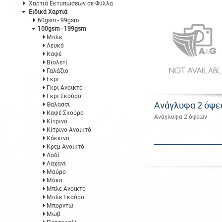
Χαρτιά Εκτυπώσεων σε Φύλλα
Ειδικά Χαρτιά
60gsm - 99gsm
100gsm - 199gsm
Μπλε
Λευκό
Καφέ
Βιολετί
Γαλάζιο
Γκρι
Γκρι Ανοικτό
Γκρι Σκούρο
Ανάγλυφα 2 όψ
Θαλασσί
Καφέ Σκούρο
Ανάγλυφα 2 όψεων
Κίτρινο
Κίτρινο Ανοικτό
Κόκκινο
Κρεμ Ανοικτό
Λαδί
Λαχανί
Μαύρο
Μόκα
Μπλε Ανοικτό
Μπλε Σκούρο
Μπορντώ
Μωβ