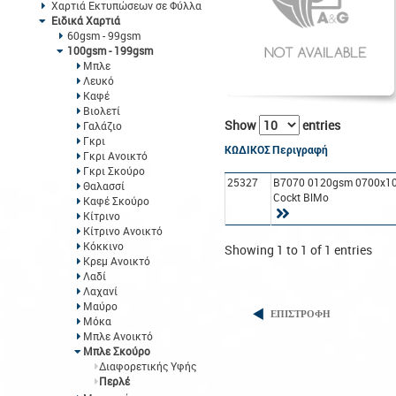
Χαρτιά Εκτυπώσεων σε Φύλλα
Ειδικά Χαρτιά
60gsm - 99gsm
100gsm - 199gsm
Μπλε
Λευκό
Καφέ
Βιολετί
Show
entries
Γαλάζιο
Γκρι
ΚΩΔΙΚΟΣ
Περιγραφή
Γκρι Ανοικτό
Γκρι Σκούρο
25327
B7070 0120gsm 0700x1
Θαλασσί
Cockt BlMo
Καφέ Σκούρο
Κίτρινο
Κίτρινο Ανοικτό
Κόκκινο
Showing 1 to 1 of 1 entries
Κρεμ Ανοικτό
Λαδί
Λαχανί
Μαύρο
ΕΠΙΣΤΡΟΦΗ
Μόκα
Μπλε Ανοικτό
Μπλε Σκούρο
Διαφορετικής Υφής
Περλέ