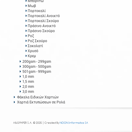
Μπορντώ
Μωβ
Πορτοκαλί
Πορτοκαλί Ανοικτό
Πορτοκαλί Σκούρο
Πράσινο Ανοικτό
Πράσινο Σκούρο
Ροζ
Ροζ Σκούρο
Σοκολατί
Χρυσό
Κρεμ
200gsm - 299gsm
300gsm - 500gsm
501gsm - 999gsm
1,0 mm
1,5 mm
2,0 mm
3,0 mm
Φάκελα Ειδικών Χαρτιών
Χαρτιά Εκτυπώσεων σε Ρολά
A&G PAPER S.A. © 2025 | Created By
NOON Informatics SA