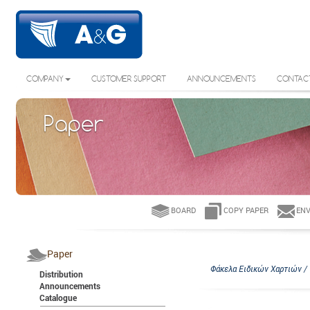
COMPANY
CUSTOMER SUPPORT
ANNOUNCEMENTS
CONTAC
Paper
BOARD
COPY PAPER
ENV
Paper
Φάκελα Ειδικών Χαρτιών / 1
Distribution
Announcements
Catalogue