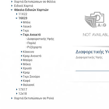
Χαρτιά Εκτυπώσεων σε Φύλλα
Ειδικά Χαρτιά
Φάκελα Ειδικών Χαρτιών
11Χ22
16Χ23
Μπλε
Λευκό
Γκρι
Γκρι Ανοικτό
Διαφορετικής Υφής
Περλέ
Ριζόχαρτα
Διαφορετικής Υ
Κόκκινο
Κρεμ Ανοικτό
Διαφορετικής Υφής
Μαύρο
Μόκα
Χρυσό
Κρεμ
Γκρι Σκούρο
Καφέ
Θαλασσί
17Χ17
12x18
Χαρτιά Εκτυπώσεων σε Ρολά