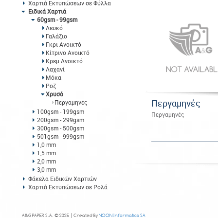
Χαρτιά Εκτυπώσεων σε Φύλλα
Ειδικά Χαρτιά
60gsm - 99gsm
Λευκό
Γαλάζιο
Γκρι Ανοικτό
Κίτρινο Ανοικτό
Κρεμ Ανοικτό
Λαχανί
Μόκα
Ροζ
Χρυσό
Περγαμηνές
Περγαμηνές
100gsm - 199gsm
Περγαμηνές
200gsm - 299gsm
300gsm - 500gsm
501gsm - 999gsm
1,0 mm
1,5 mm
2,0 mm
3,0 mm
Φάκελα Ειδικών Χαρτιών
Χαρτιά Εκτυπώσεων σε Ρολά
A&G PAPER S.A. © 2025 | Created By
NOON Informatics SA